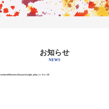
お知らせ
NEWS
content/themes/kous/single.php
on line
15