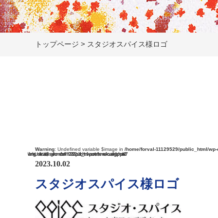
トップページ
>
スタジオスパイス様ロゴ
Warning
: Undefined variable $image in
/home/forval-11129529/public_html/wp-
Warning
: Undefined variable $image in
/home/forval-11129529/public_html/wp-content/themes/kous/single.php
on line
27
2023.10.02
スタジオスパイス様ロゴ