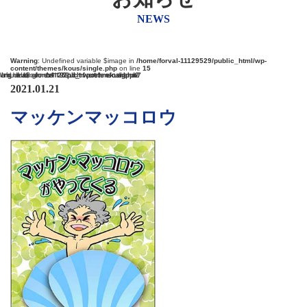
NEWS
Warning
: Undefined variable $image in
/home/forval-11129529/public_html/wp-
content/themes/kous/single.php
on line
15
arning
: Undefined variable $image in
/home/forval-11129529/public_html/wp-content/themes/kous/single.php
on line
27
2021.01.21
マッケンマッコロウ