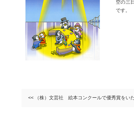
空の三
です。
<< （株）文芸社 絵本コンクールで優秀賞をい